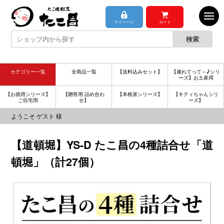
マイページ
カート
カテゴリー一覧
全商品一覧
【送料込みセット】
【連れてって～♪シリ
ーズ】お土産用
【お徳用シリーズ】
【贈答用 詰め合わ
【本格派シリーズ】
【キティちゃんシリ
ご自宅用
せ】
ーズ】
ようこそ ゲスト 様
【道頓堀】YS-D たこ昌の4種詰合せ「道
頓堀」（計27個）