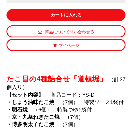
商品について問い合わせる
マイページ
たこ昌の4種詰合せ「道頓堀
」
（計27
個入り）
商品コード：YS-D
【セット内容】
・しょう油味たこ焼
（7個）
特製ソース1袋付
・明石焼
（6個）
特製つゆ1袋付
・
京・九条ねぎたこ焼
（7個）
・
博多明太子たこ焼
（7個）